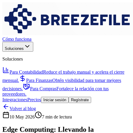
Cómo funciona
Soluciones
Soluciones
Para Contabilidad
Reduce el trabajo manual y acelera el cierre
mensual.
Para Finanzas
Obtén visibilidad para tomar mejores
decisiones.
Para Compras
Fortalece la relación con tus
proveedores.
Integraciones
Precios
Iniciar sesión
Regístrate
Volver al blog
10 May 2026
7 min de lectura
Edge Computing: Llevando la